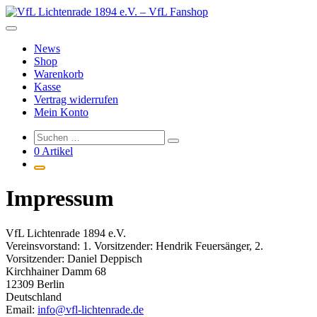
Zum
Inhalt
springen
News
Shop
Warenkorb
Kasse
Vertrag widerrufen
Mein Konto
0 Artikel
Impressum
VfL Lichtenrade 1894 e.V.
Vereinsvorstand: 1. Vorsitzender: Hendrik Feuersänger, 2.
Vorsitzender: Daniel Deppisch
Kirchhainer Damm 68
12309 Berlin
Deutschland
Email:
info@vfl-lichtenrade.de